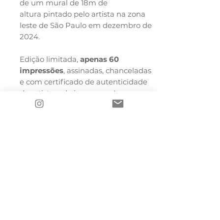
de um mural de 18m de
altura pintado pelo artista na zona
leste de São Paulo em dezembro de
2024.
Edição limitada,
apenas 60
impressões
,
assinadas, chanceladas
e com certificado de autenticidade
do artista e do impressor. Impresso
com pigmentos minerais em papel
Hahnemühle Museum Etching 100%
algodão.
Formato 50x41cm.
__________
Impressão: Sixth Studio
ESPECIFICAÇÕES TÉCNICAS